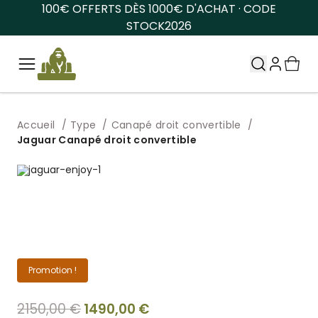
100€ OFFERTS DÈS 1000€ D'ACHAT · CODE
STOCK2026
Accueil
Type
Canapé droit convertible
Jaguar Canapé droit convertible
Promotion !
Le
Le
2150,00
€
1490,00
€