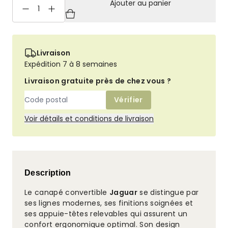
Ajouter au panier
quantité
de
Jaguar
Canapé
Livraison
droit
Expédition 7 à 8 semaines
convertible
Livraison gratuite près de chez vous ?
Vérifier
Voir détails et conditions de livraison
Description
Le canapé convertible
Jaguar
se distingue par
ses lignes modernes, ses finitions soignées et
ses appuie-têtes relevables qui assurent un
confort ergonomique optimal. Son design