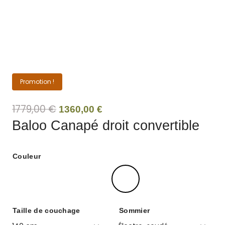
Promotion !
1779,00
€
Le
Le
1360,00
€
prix
prix
Baloo Canapé droit convertible
initial
actuel
était :
est :
Couleur
1779,00 €.
1360,00 €.
Taille de couchage
Sommier