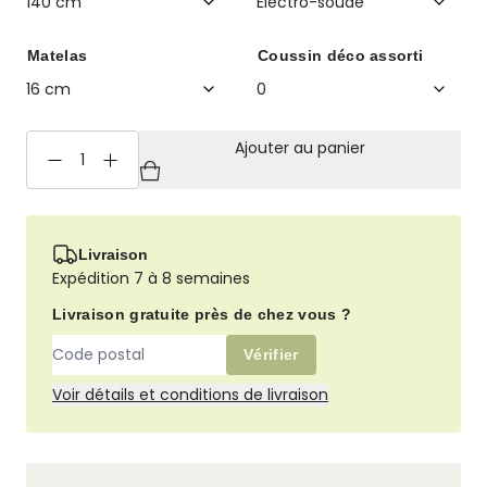
Matelas
Coussin déco assorti
Ajouter au panier
quantité
de
Baloo
Canapé
Livraison
droit
Expédition 7 à 8 semaines
convertible
Livraison gratuite près de chez vous ?
Vérifier
Voir détails et conditions de livraison