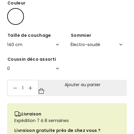
Couleur
Taille de couchage
Sommier
Coussin déco assorti
Ajouter au panier
quantité
de
Wistiti
-
Livraison
matelas
Expédition 7 à 8 semaines
20
cm
Livraison gratuite près de chez vous ?