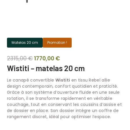
Matelas 20 cm
Promotion !
Le
Le
2315,00
€
1770,00
€
prix
prix
Wistiti – matelas 20 cm
initial
actuel
Le canapé convertible
Wistiti
en tissu Rebel allie
était :
est :
design contemporain, confort quotidien et praticité.
2315,00 €.
1770,00 €.
Grâce à son système d’ouverture fluide en une seule
rotation, il se transforme rapidement en véritable
couchage, tout en conservant les coussins d’assise et
de dossier en place. Son dossier intègre un coffre de
rangement discret, idéal pour optimiser l’espace.